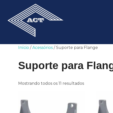
Pular
para
o
conteúdo
Início
/
Acessórios
/ Suporte para Flange
Suporte para Flan
Mostrando todos os 11 resultados