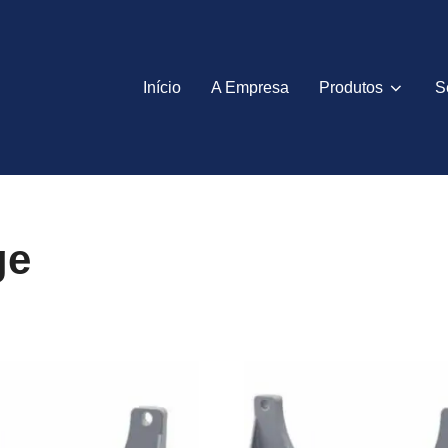
Início
A Empresa
Produtos
S
ge