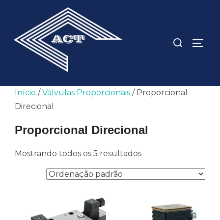
Pular
para
o
Pesquisar
ALTE
conteúdo
por:
Início
/
Válvulas Proporcionais
/ Proporcional
Direcional
Proporcional Direcional
Mostrando todos os 5 resultados