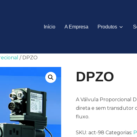
Início
A Empresa
Produtos
S
recional
/ DPZO
DPZO
A Válvula Proporcional 
direta e sem transdutor 
fluxo.
SKU:
act-98
Categorias:
P