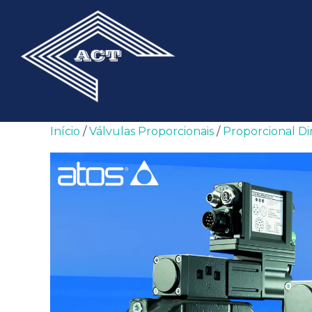
Pular
para
o
conteúdo
Início
/
Válvulas Proporcionais
/
Proporcional Di