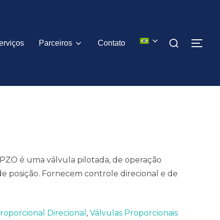
Pesquisar
erviços
Parceiros
Contato
ALT
por:
DPZO é uma válvula pilotada, de operação
de posição. Fornecem controle direcional e de
roporcional Direcional
,
Válvulas Proporcionais