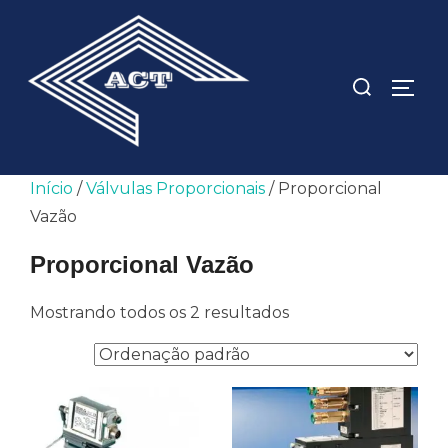
Pular
para
o
Pesquisar
ALTE
conteúdo
por:
Início
/
Válvulas Proporcionais
/ Proporcional
Vazão
Proporcional Vazão
Mostrando todos os 2 resultados