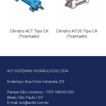
Cilindro ACT Tipo CK
Cilindro ATOS Tipo CK
(Tirantado)
(Tirantado)
ACT SISTEMAS HIDRÁULICOS LTDA
Endereço: Rua Forte Cananéia, 312
Parque São Lourenço - CEP: 08340-020
Brasil / São Paulo / SP
E-mail: act@actbr.com.br