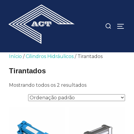
Pular
para
o
Pesquisar
ALTE
conteúdo
por:
Início
/
Cilindros Hidráulicos
/ Tirantados
Tirantados
Mostrando todos os 2 resultados