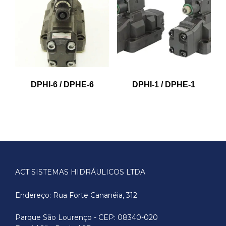
DPHI-6 / DPHE-6
DPHI-1 / DPHE-1
ACT SISTEMAS HIDRÁULICOS LTDA
Endereço: Rua Forte Cananéia, 312
Parque São Lourenço - CEP: 08340-020