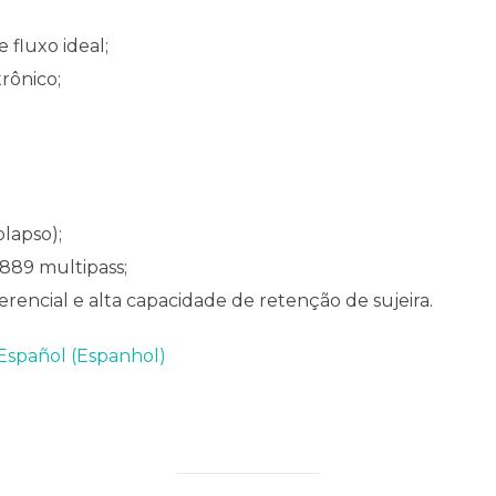
fluxo ideal;
trônico;
olapso);
6889 multipass;
rencial e alta capacidade de retenção de sujeira.
Español
(
Espanhol
)