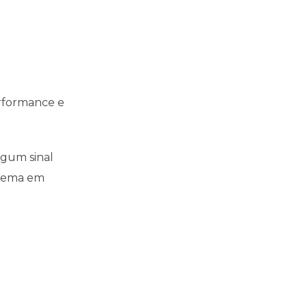
erformance e
lgum sinal
istema em