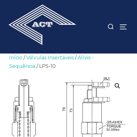
Pular
para
o
Pesquisar
ALTE
conteúdo
por:
Início
/
Válvulas Insertáveis
/
Alívio -
Sequência
/ LPS-10