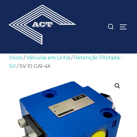
Pular
para
o
Pesquisar
ALTE
conteúdo
por:
Início
/
Válvulas em Linha
/
Retenção Pilotada -
SV
/ SV 10 GA1-4X