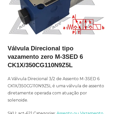
Válvula Direcional tipo
vazamento zero M-3SED 6
CK1X/350CG110N9Z5L
A Válvula Direcional 3/2 de Assento M-3SED 6
CK1X/350CG110N9Z5L é uma válvula de assento
diretamente operada com atuação por
solenoide.
SKU:
act-621
Categorias:
Assento ou Vazamento