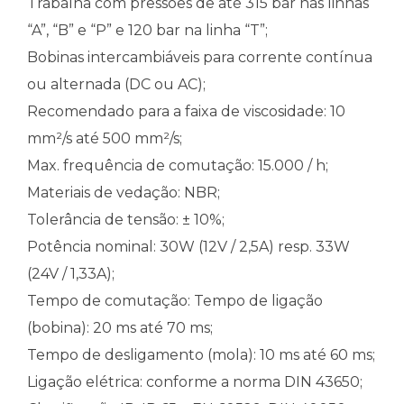
Trabalha com pressões de até 315 bar nas linhas
“A”, “B” e “P” e 120 bar na linha “T”;
Bobinas intercambiáveis para corrente contínua
ou alternada (DC ou AC);
Recomendado para a faixa de viscosidade: 10
mm²/s até 500 mm²/s;
Max. frequência de comutação: 15.000 / h;
Materiais de vedação: NBR;
Tolerância de tensão: ± 10%;
Potência nominal: 30W (12V / 2,5A) resp. 33W
(24V / 1,33A);
Tempo de comutação: Tempo de ligação
(bobina): 20 ms até 70 ms;
Tempo de desligamento (mola): 10 ms até 60 ms;
Ligação elétrica: conforme a norma DIN 43650;