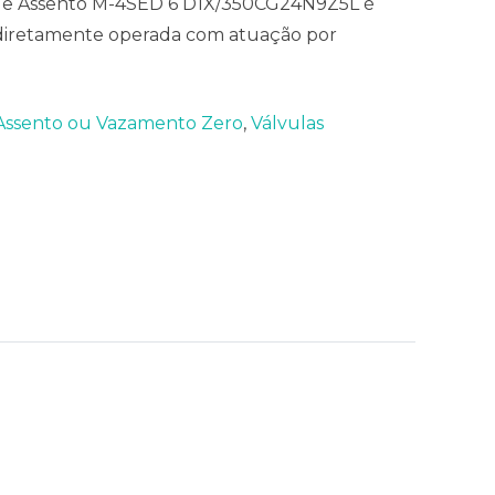
2 de Assento M-4SED 6 D1X/350CG24N9Z5L é
 diretamente operada com atuação por
Assento ou Vazamento Zero
,
Válvulas