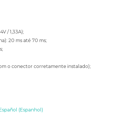
V / 1,33A);
): 20 ms até 70 ms;
s;
(com o conector corretamente instalado);
Español
(
Espanhol
)