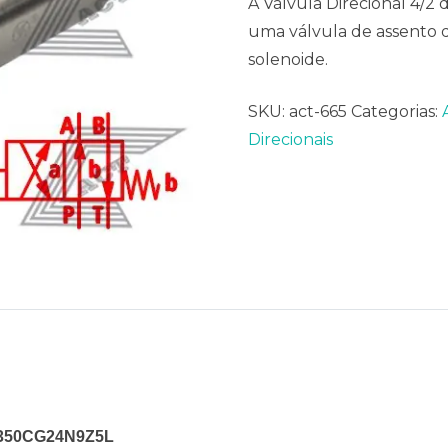
A Válvula Direcional 4/
uma válvula de assento
solenoide.
SKU:
act-665
Categorias:
Direcionais
X/350CG24N9Z5L