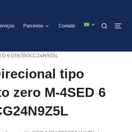
Pesquisar
erviços
Parceiros
Contato
ALT
por:
4SED 6 D1X/350CG24N9Z5L
irecional tipo
o zero M-4SED 6
CG24N9Z5L