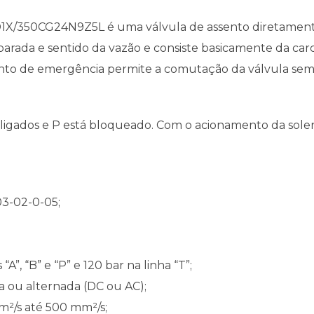
6 D1X/350CG24N9Z5L é uma válvula de assento diretame
parada e sentido da vazão e consiste basicamente da carc
nto de emergência permite a comutação da válvula sem
o ligados e P está bloqueado. Com o acionamento da solen
03-02-0-05;
A”, “B” e “P” e 120 bar na linha “T”;
a ou alternada (DC ou AC);
m²/s até 500 mm²/s;