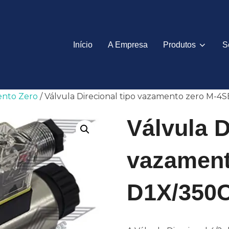
Início
A Empresa
Produtos
S
ento Zero
/ Válvula Direcional tipo vazamento zero M-
Válvula D
vazament
D1X/350