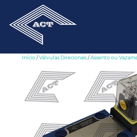
Pular
para
o
conteúdo
Início
/
Válvulas Direcionais
/
Assento ou Vazam