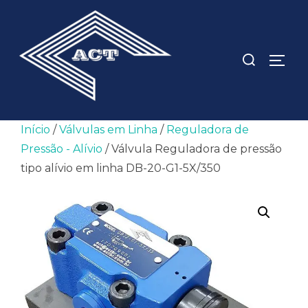
Pular
para
o
Pesquisar
ALTE
conteúdo
por:
Início
/
Válvulas em Linha
/
Reguladora de
Pressão - Alívio
/ Válvula Reguladora de pressão
tipo alívio em linha DB-20-G1-5X/350