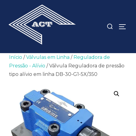
Pular
para
o
Pesquisar
ALTE
conteúdo
por:
Início
/
Válvulas em Linha
/
Reguladora de
Pressão - Alívio
/ Válvula Reguladora de pressão
tipo alívio em linha DB-30-G1-5X/350