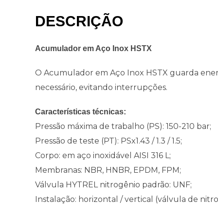
DESCRIÇÃO
Acumulador em Aço Inox HSTX
O Acumulador em Aço Inox HSTX guarda energia 
necessário, evitando interrupções.
Características técnicas:
Pressão máxima de trabalho (PS): 150-210 bar;
Pressão de teste (PT): PSx1.43 / 1.3 / 1.5;
Corpo: em aço inoxidável AISI 316 L;
Membranas: NBR, HNBR, EPDM, FPM;
Válvula HYTREL nitrogênio padrão: UNF;
Instalação: horizontal / vertical (válvula de nitr