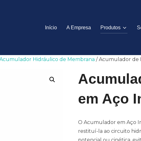
Início
A Empresa
Produtos
S
Acumulador Hidráulico de Membrana
/ Acumulador de
Acumula
em Aço I
O Acumulador em Aço In
restituí-la ao circuito h
potencial ou cinética, e