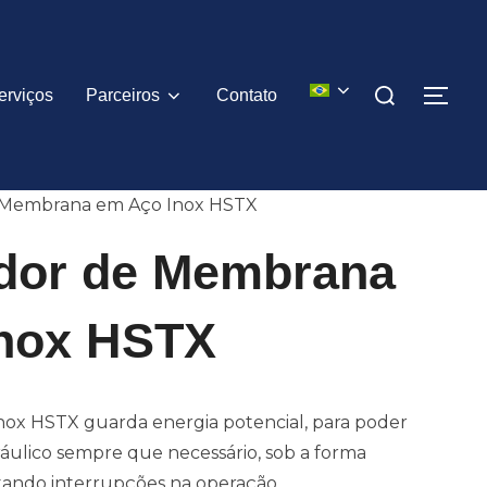
Pesquisar
erviços
Parceiros
Contato
ALT
por:
 Membrana em Aço Inox HSTX
dor de Membrana
nox HSTX
ox HSTX guarda energia potencial, para poder
idráulico sempre que necessário, sob a forma
vitando interrupções na operação.