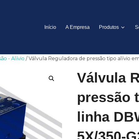
Início
A Empresa
Produtos
S
o - Alívio
/ Válvula Reguladora de pressão tipo alívio
Válvula 
pressão t
linha DB
5X/350-G