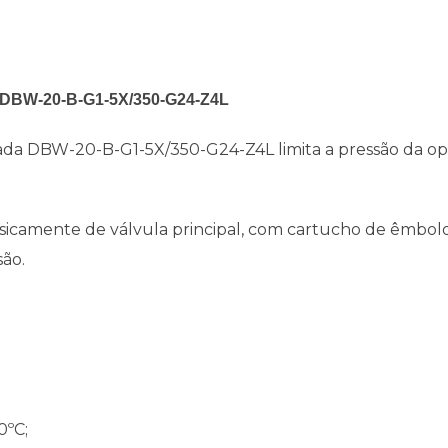
da DBW-20-B-G1-5X/350-G24-Z4L
otada DBW-20-B-G1-5X/350-G24-Z4L limita a pressão da 
asicamente de válvula principal, com cartucho de êmbolo
são.
0ºC;