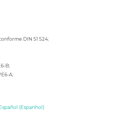
conforme DIN 51 524;
E6-B;
WE6-A;
Español
(
Espanhol
)